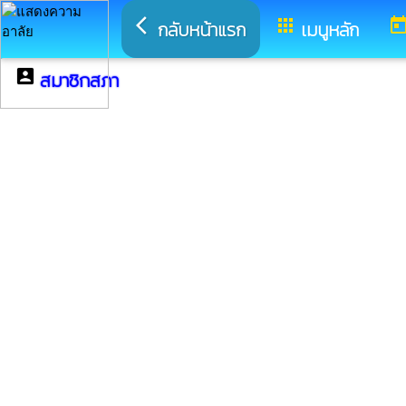
arrow_back_ios
apps
toda
กลับหน้าแรก
เมนูหลัก
account_box
สมาชิกสภา