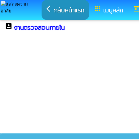
arrow_back_ios
apps
toda
กลับหน้าแรก
เมนูหลัก
account_box
งานตรวจสอบภายใน