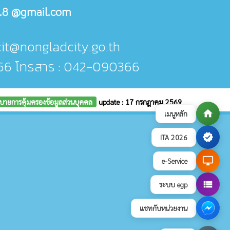
.8 @gmail.com
cit@nongladcity.go.th
66 โทรสาร : 042-090366
บายการคุ้มครองข้อมูลส่วนบุคคล
update : 17 กรกฎาคม 2569
home
เมนูหลัก
verified
ITA 2026
desktop_windows
e-Service
view_list
ระบบ egp
แชทกับหน่วยงาน