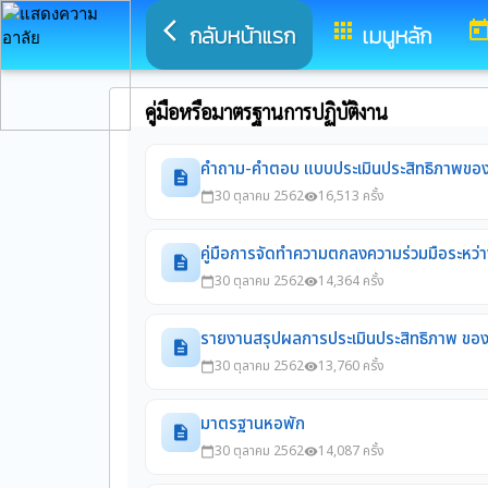
arrow_back_ios
apps
toda
กลับหน้าแรก
เมนูหลัก
คู่มือหรือมาตรฐานการปฏิบัติงาน