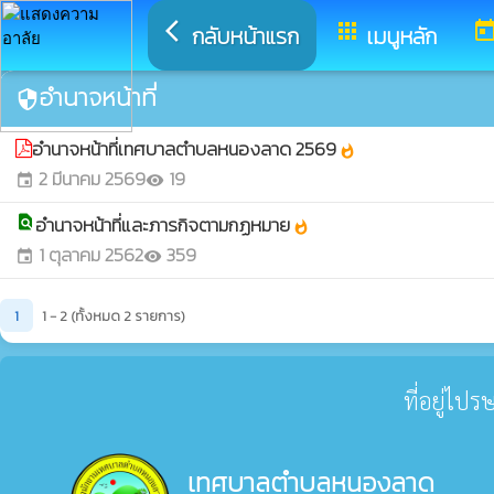
arrow_back_ios
apps
toda
กลับหน้าแรก
เมนูหลัก
อำนาจหน้าที่
security
อำนาจหน้าที่เทศบาลตำบลหนองลาด 2569
whatshot
2 มีนาคม 2569
19
event
visibility
อำนาจหน้าที่และภารกิจตามกฏหมาย
find_in_page
whatshot
1 ตุลาคม 2562
359
event
visibility
1
1 - 2 (ทั้งหมด 2 รายการ)
ที่อยู่ไป
เทศบาลตำบลหนองลาด