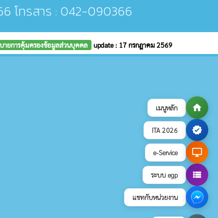
66 โทรสาร : 042-090366
บายการคุ้มครองข้อมูลส่วนบุคคล
update : 17 กรกฎาคม 2569
home
เมนูหลัก
verified
ITA 2026
desktop_windows
e-Service
view_list
ระบบ egp
แชทกับหน่วยงาน