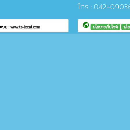
โทร : 042-0903
public
ระบบ :
www.ts-local.com
นโยบายเว็บไซต์
นโย