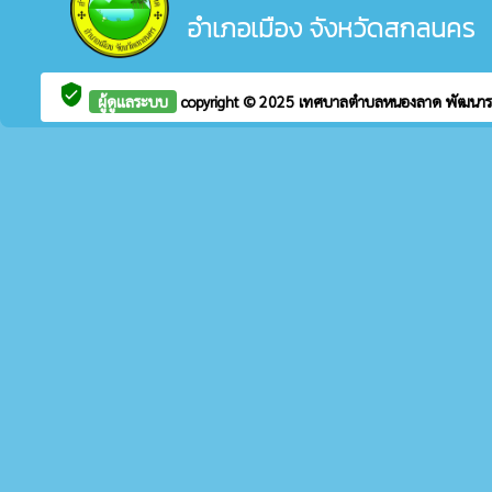
อำเภอเมือง จังหวัดสกลนคร
verified_user
ผู้ดูแลระบบ
copyright © 2025
เทศบาลตำบลหนองลาด
พัฒนา