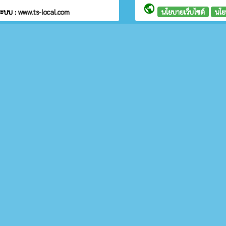
public
ระบบ :
www.ts-local.com
นโยบายเว็บไซต์
นโย