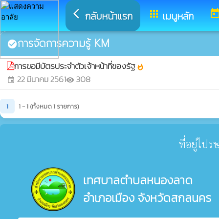
arrow_back_ios
apps
toda
กลับหน้าแรก
เมนูหลัก
การจัดการความรู้ KM
check_circle
การขอมีบัตรประจำตัวเจ้าหน้าที่ของรัฐ
whatshot
22 มีนาคม 2561
308
event
visibility
1
1 - 1 (ทั้งหมด 1 รายการ)
ที่อยู่ไป
เทศบาลตำบลหนองลาด
อำเภอเมือง จังหวัดสกลนคร