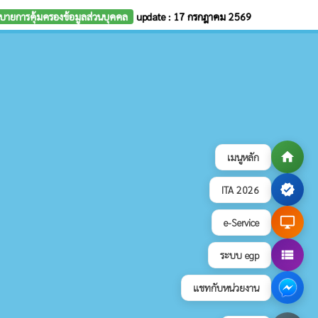
บายการคุ้มครองข้อมูลส่วนบุคคล
update : 17 กรกฎาคม 2569
home
เมนูหลัก
verified
ITA 2026
desktop_windows
e-Service
view_list
ระบบ egp
แชทกับหน่วยงาน