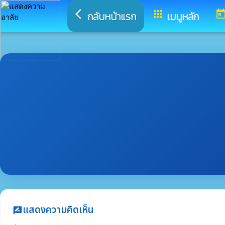
arrow_back_ios
apps
toda
กลับหน้าแรก
เมนูหลัก
แสดงความคิดเห็น
rate_review