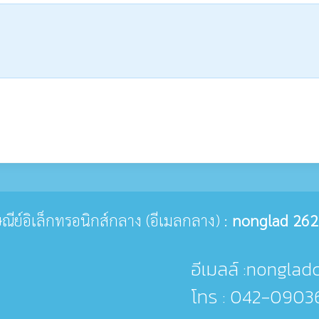
รษณีย์อิเล็กทรอนิกส์กลาง (อีเมลกลาง) :
nonglad 262
อีเมลล์ :nonglad
โทร : 042-0903