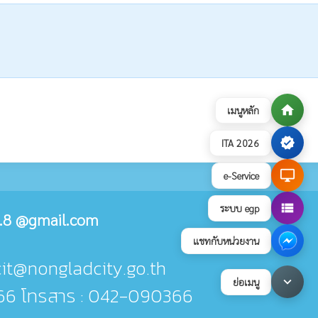
home
เมนูหลัก
verified
ITA 2026
desktop_windows
e-Service
view_list
ระบบ egp
.8 @gmail.com
แชทกับหน่วยงาน
cit@nongladcity.go.th
keyboard_arrow_down
ย่อเมนู
66 โทรสาร : 042-090366