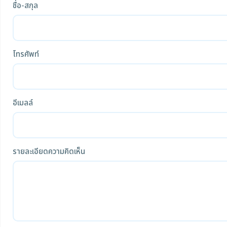
ชื่อ-สกุล
โทรศัพท์
อีเมลล์
รายละเอียดความคิดเห็น