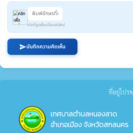
คลิกที่รูปเพื่อเปลี่ยนรหัสใหม่
บันทึกความคิดเห็น
send
ที่อยู่ไป
เทศบาลตำบลหนองลาด
อำเภอเมือง จังหวัดสกลนคร