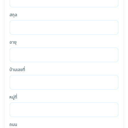
สกุล
อายุ
บ้านเลขที่
หมู่ที่
ถนน