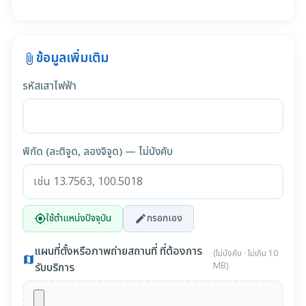
ข้อมูลเพิ่มเติม
attach_file
รหัสเสาไฟฟ้า
พิกัด (ละติจูด, ลองจิจูด) — ไม่บังคับ
ใช้ตำแหน่งปัจจุบัน
กรอกเอง
my_location
edit
แผนที่ตั้งหรือภาพถ่ายสถานที่ ที่ต้องการ
(ไม่บังคับ · ไม่เกิน 10
map
รับบริการ
MB)