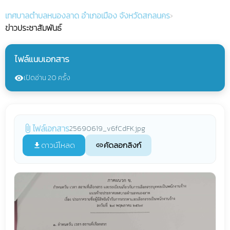
เทศบาลตำบลหนองลาด
อำเภอเมือง จังหวัดสกลนคร
›
ข่าวประชาสัมพันธ์
ไฟล์แนบเอกสาร
เปิดอ่าน 20 ครั้ง
visibility
ไฟล์เอกสาร
25690619_v6fCdFK.jpg
attach_file
ดาวน์โหลด
คัดลอกลิงก์
file_download
link