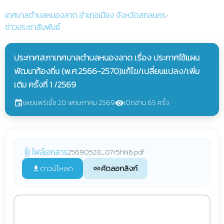
เทศบาลตำบลหนองลาด
อำเภอเมือง จังหวัดสกลนคร
›
ข่าวประชาสัมพันธ์
ประกาศสภาเทศบาลตำบลหนองลาด เรื่อง ประกาศใช้แผน
พัฒนาท้องถิ่น (พ.ศ.2566-2570)แก้ไข/เปลี่ยนแปลง/เพิ่ม
เติม ครั้งที่ 1 /2569
เผยแพร่เมื่อ 20 พฤษภาคม 2569
เปิดอ่าน 65 ครั้ง
event
visibility
ไฟล์เอกสาร
25690528_07r5hN6.pdf
attach_file
ดาวน์โหลด
คัดลอกลิงก์
file_download
link